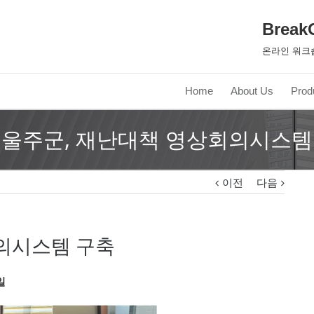
Break
온라인 워크
Home
About Us
Prod
 울주군, 재난대책 영상회의시스템
이전
다음
의시스템 구축
일