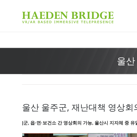
울산
울산 울주군, 재난대책 영상회
|군, 읍·면·보건소 간 영상회의 가능, 울산시 지자체 중 유