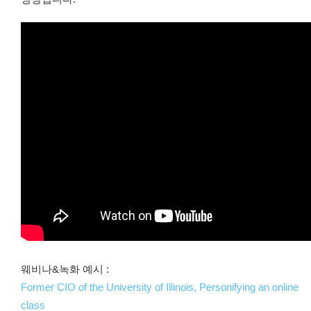
웨비나&녹화 예시 :
Former CIO of the University of Illinois, Personifying an online
class